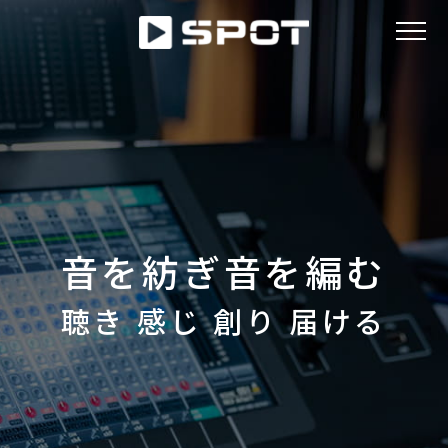
ABOUT
NEWS
音を紡ぎ音を編む
WORKS
聴き 感じ 創り 届ける
ACCESS
RECRUIT