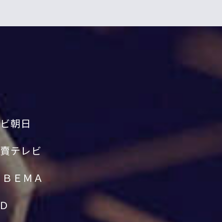
ビ朝日
賣テレビ
ＡＢＥＭＡ
Ｄ