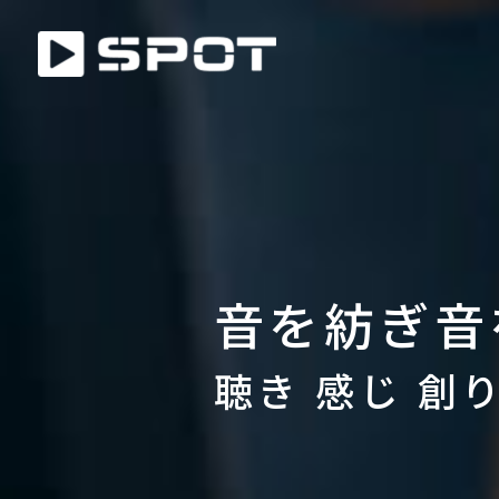
音を紡ぎ音
聴き 感じ 創