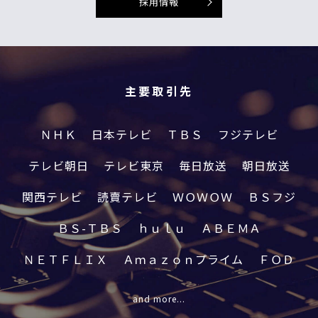
採用情報
主要取引先
ＮＨＫ
日本テレビ
ＴＢＳ
フジテレビ
テレビ朝日
テレビ東京
毎日放送
朝日放送
関西テレビ
読賣テレビ
ＷＯＷＯＷ
ＢＳフジ
ＢＳ-ＴＢＳ
ｈｕｌｕ
ＡＢＥＭＡ
ＮＥＴＦＬＩＸ
Ａｍａｚｏｎプライム
ＦＯＤ
and more...