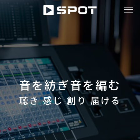
ABOUT
NEWS
音を紡ぎ音を編む
WORKS
聴き 感じ 創り 届ける
ACCESS
RECRUIT