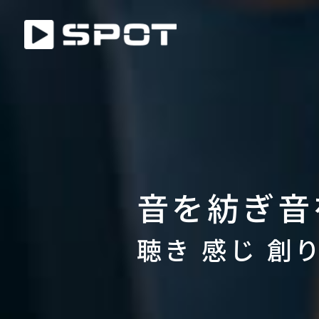
音を紡ぎ音
聴き 感じ 創