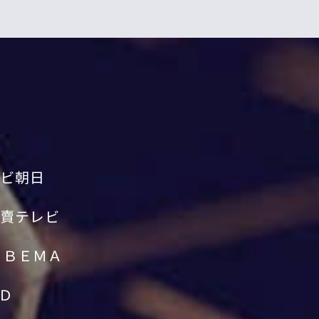
ビ朝日
賣テレビ
ＡＢＥＭＡ
Ｄ