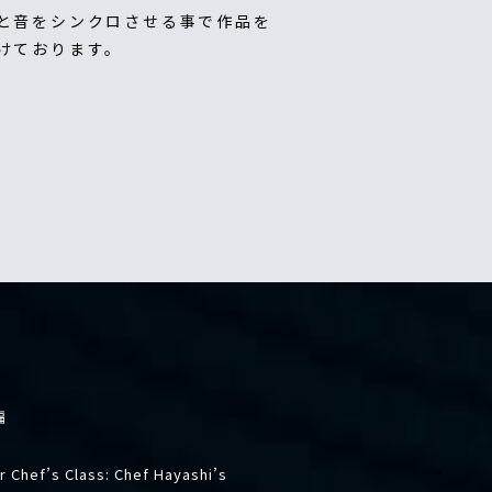
と音をシンクロさせる事で作品を
けております。
編
 Chef’s Class: Chef Hayashi’s