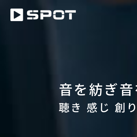
音を紡ぎ音
聴き 感じ 創