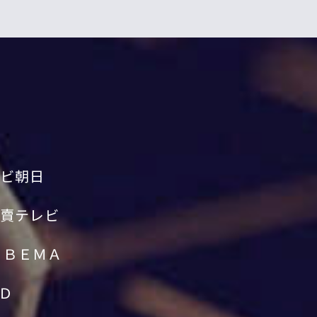
ビ朝日
賣テレビ
ＡＢＥＭＡ
Ｄ