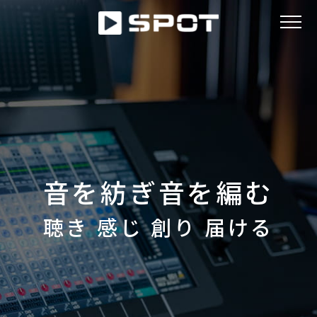
ABOUT
NEWS
音を紡ぎ音を編む
WORKS
聴き 感じ 創り 届ける
ACCESS
RECRUIT