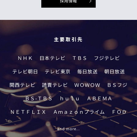
採用情報
主要取引先
ＮＨＫ
日本テレビ
ＴＢＳ
フジテレビ
テレビ朝日
テレビ東京
毎日放送
朝日放送
関西テレビ
読賣テレビ
ＷＯＷＯＷ
ＢＳフジ
ＢＳ-ＴＢＳ
ｈｕｌｕ
ＡＢＥＭＡ
ＮＥＴＦＬＩＸ
Ａｍａｚｏｎプライム
ＦＯＤ
and more...