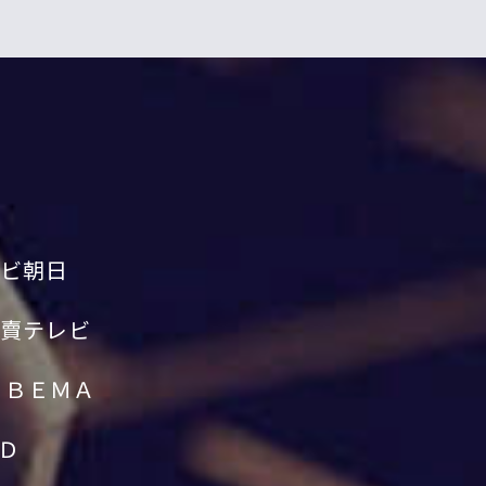
ビ朝日
賣テレビ
ＡＢＥＭＡ
Ｄ