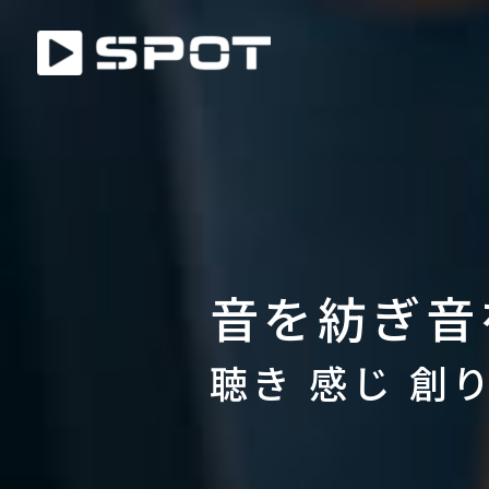
音を紡ぎ音
聴き 感じ 創