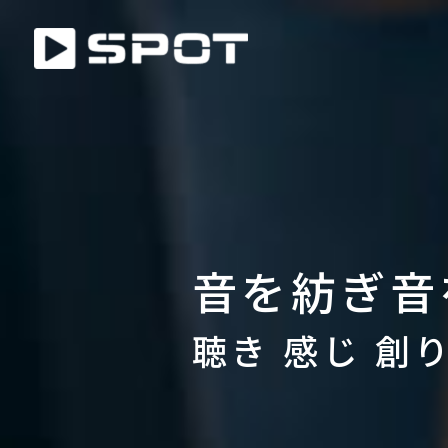
音を紡ぎ音
聴き 感じ 創