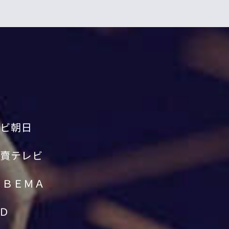
ビ朝日
賣テレビ
ＡＢＥＭＡ
Ｄ