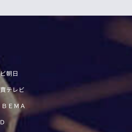
ビ朝日
賣テレビ
ＡＢＥＭＡ
Ｄ