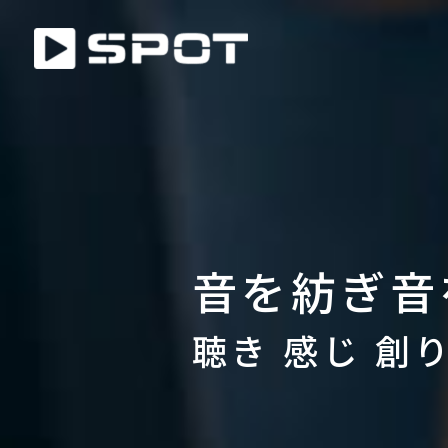
音を紡ぎ音
聴き 感じ 創