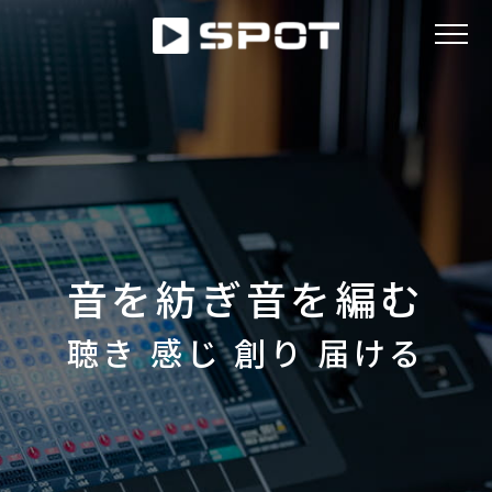
ABOUT
NEWS
音を紡ぎ音を編む
WORKS
聴き 感じ 創り 届ける
ACCESS
RECRUIT