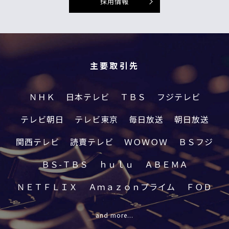
採用情報
主要取引先
ＮＨＫ
日本テレビ
ＴＢＳ
フジテレビ
テレビ朝日
テレビ東京
毎日放送
朝日放送
関西テレビ
読賣テレビ
ＷＯＷＯＷ
ＢＳフジ
ＢＳ-ＴＢＳ
ｈｕｌｕ
ＡＢＥＭＡ
ＮＥＴＦＬＩＸ
Ａｍａｚｏｎプライム
ＦＯＤ
and more...