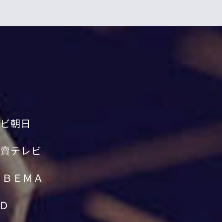
ビ朝日
賣テレビ
ＡＢＥＭＡ
Ｄ