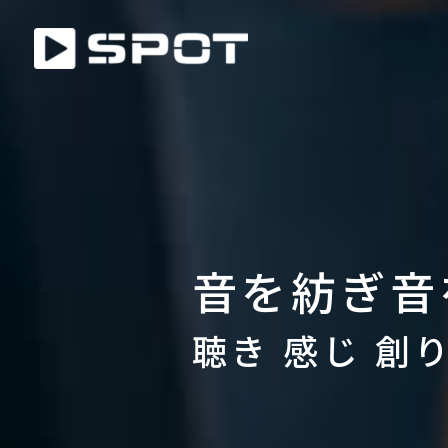
音を紡ぎ音
聴き 感じ 創